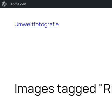
Über
Anmelden
Zum
WordPress
Inhalt
Umweltfotografie
springen
Images tagged "R